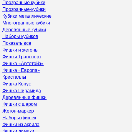
Прозрачные кубики
Прозрачные-кубики
Кубики металлические
Многогранные кубики
Деревянные кубики
Наборы кубиков
Показать все
Фишки и жетоны
Фишки Транспорт
Фишка «Артотойз»
Фишка «Европа»
Кристаллы
Фишка Конус
Фишка Пирамида
Деревянные фишки
Фишки с шаром
Жетон-маркер
Наборы фишек
Фишки из акрила
Фишки домики