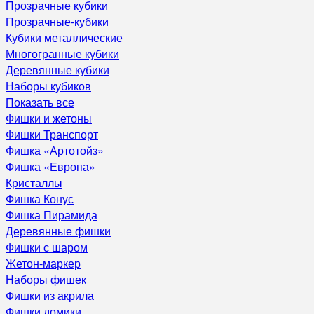
Прозрачные кубики
Прозрачные-кубики
Кубики металлические
Многогранные кубики
Деревянные кубики
Наборы кубиков
Показать все
Фишки и жетоны
Фишки Транспорт
Фишка «Артотойз»
Фишка «Европа»
Кристаллы
Фишка Конус
Фишка Пирамида
Деревянные фишки
Фишки с шаром
Жетон-маркер
Наборы фишек
Фишки из акрила
Фишки домики