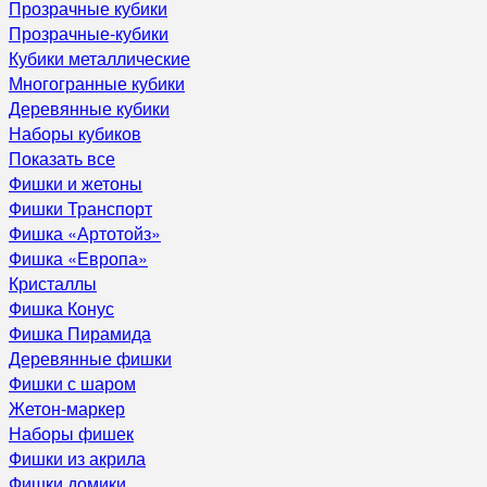
Прозрачные кубики
Прозрачные-кубики
Кубики металлические
Многогранные кубики
Деревянные кубики
Наборы кубиков
Показать все
Фишки и жетоны
Фишки Транспорт
Фишка «Артотойз»
Фишка «Европа»
Кристаллы
Фишка Конус
Фишка Пирамида
Деревянные фишки
Фишки с шаром
Жетон-маркер
Наборы фишек
Фишки из акрила
Фишки домики