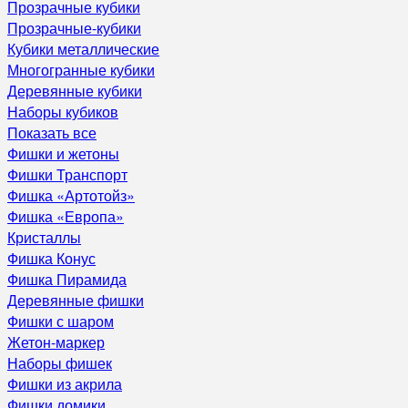
Прозрачные кубики
Прозрачные-кубики
Кубики металлические
Многогранные кубики
Деревянные кубики
Наборы кубиков
Показать все
Фишки и жетоны
Фишки Транспорт
Фишка «Артотойз»
Фишка «Европа»
Кристаллы
Фишка Конус
Фишка Пирамида
Деревянные фишки
Фишки с шаром
Жетон-маркер
Наборы фишек
Фишки из акрила
Фишки домики