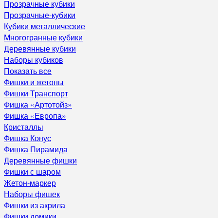
Прозрачные кубики
Прозрачные-кубики
Кубики металлические
Многогранные кубики
Деревянные кубики
Наборы кубиков
Показать все
Фишки и жетоны
Фишки Транспорт
Фишка «Артотойз»
Фишка «Европа»
Кристаллы
Фишка Конус
Фишка Пирамида
Деревянные фишки
Фишки с шаром
Жетон-маркер
Наборы фишек
Фишки из акрила
Фишки домики