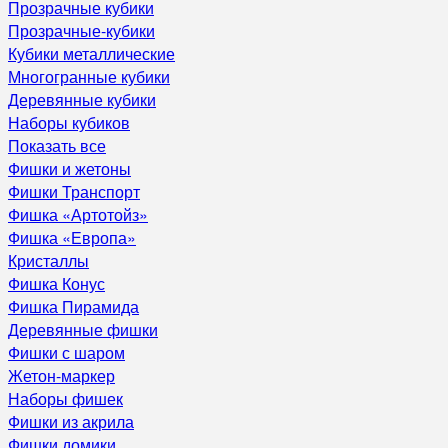
Прозрачные кубики
Прозрачные-кубики
Кубики металлические
Многогранные кубики
Деревянные кубики
Наборы кубиков
Показать все
Фишки и жетоны
Фишки Транспорт
Фишка «Артотойз»
Фишка «Европа»
Кристаллы
Фишка Конус
Фишка Пирамида
Деревянные фишки
Фишки с шаром
Жетон-маркер
Наборы фишек
Фишки из акрила
Фишки домики