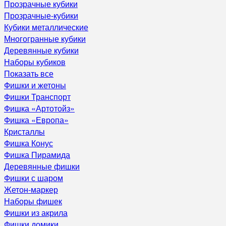
Прозрачные кубики
Прозрачные-кубики
Кубики металлические
Многогранные кубики
Деревянные кубики
Наборы кубиков
Показать все
Фишки и жетоны
Фишки Транспорт
Фишка «Артотойз»
Фишка «Европа»
Кристаллы
Фишка Конус
Фишка Пирамида
Деревянные фишки
Фишки с шаром
Жетон-маркер
Наборы фишек
Фишки из акрила
Фишки домики