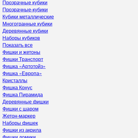
Прозрачные кубики
Прозрачные-кубики
Кубики металлические
Многогранные кубики
Деревянные кубики
Наборы кубиков
Показать все
Фишки и жетоны
Фишки Транспорт
Фишка «Артотойз»
Фишка «Европа»
Кристаллы
Фишка Конус
Фишка Пирамида
Деревянные фишки
Фишки с шаром
Жетон-маркер
Наборы фишек
Фишки из акрила
Фишки домики