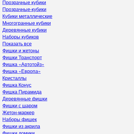
Прозрачные кубики
Прозрачные-кубики
Кубики металлические
Многогранные кубики
Деревянные кубики
Наборы кубиков
Показать все
Фишки и жетоны
Фишки Транспорт
Фишка «Артотойз»
Фишка «Европа»
Кристаллы
Фишка Конус
Фишка Пирамида
Деревянные фишки
Фишки с шаром
Жетон-маркер
Наборы фишек
Фишки из акрила
Фишки домики