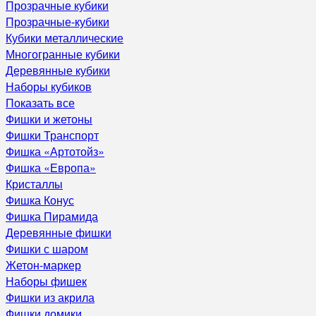
Прозрачные кубики
Прозрачные-кубики
Кубики металлические
Многогранные кубики
Деревянные кубики
Наборы кубиков
Показать все
Фишки и жетоны
Фишки Транспорт
Фишка «Артотойз»
Фишка «Европа»
Кристаллы
Фишка Конус
Фишка Пирамида
Деревянные фишки
Фишки с шаром
Жетон-маркер
Наборы фишек
Фишки из акрила
Фишки домики