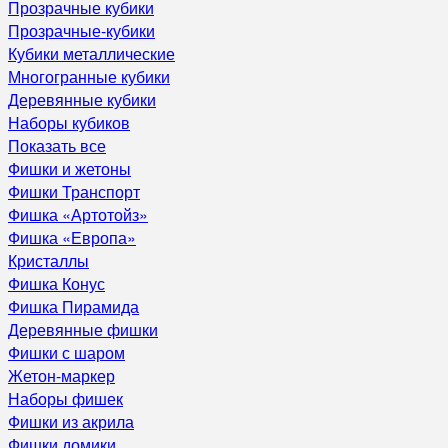
Прозрачные кубики
Прозрачные-кубики
Кубики металлические
Многогранные кубики
Деревянные кубики
Наборы кубиков
Показать все
Фишки и жетоны
Фишки Транспорт
Фишка «Артотойз»
Фишка «Европа»
Кристаллы
Фишка Конус
Фишка Пирамида
Деревянные фишки
Фишки с шаром
Жетон-маркер
Наборы фишек
Фишки из акрила
Фишки домики