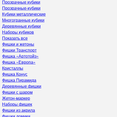
Прозрачные кубики
Прозрачные-кубики
Кубики металлические
Многогранные кубики
Деревянные кубики
Наборы кубиков
Показать все
Фишки и жетоны
Фишки Транспорт
Фишка «Артотойз»
Фишка «Европа»
Кристаллы
Фишка Конус
Фишка Пирамида
Деревянные фишки
Фишки с шаром
Жетон-маркер
Наборы фишек
Фишки из акрила
Фишки домики