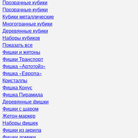
Прозрачные кубики
Прозрачные-кубики
Кубики металлические
Многогранные кубики
Деревянные кубики
Наборы кубиков
Показать все
Фишки и жетоны
Фишки Транспорт
Фишка «Артотойз»
Фишка «Европа»
Кристаллы
Фишка Конус
Фишка Пирамида
Деревянные фишки
Фишки с шаром
Жетон-маркер
Наборы фишек
Фишки из акрила
Фишки домики