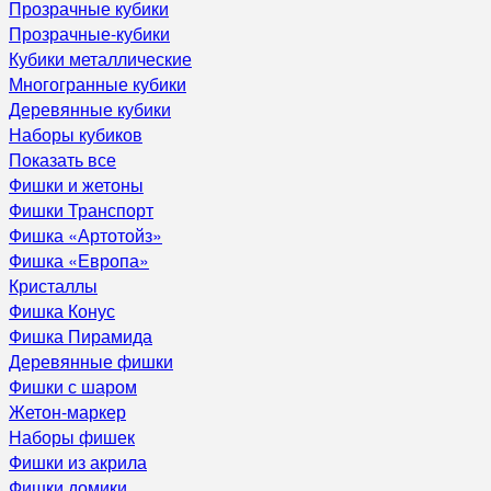
Прозрачные кубики
Прозрачные-кубики
Кубики металлические
Многогранные кубики
Деревянные кубики
Наборы кубиков
Показать все
Фишки и жетоны
Фишки Транспорт
Фишка «Артотойз»
Фишка «Европа»
Кристаллы
Фишка Конус
Фишка Пирамида
Деревянные фишки
Фишки с шаром
Жетон-маркер
Наборы фишек
Фишки из акрила
Фишки домики