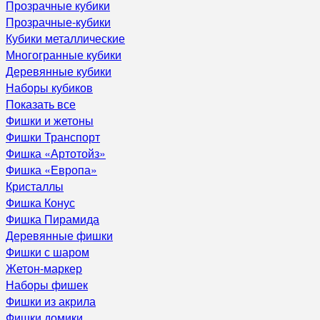
Прозрачные кубики
Прозрачные-кубики
Кубики металлические
Многогранные кубики
Деревянные кубики
Наборы кубиков
Показать все
Фишки и жетоны
Фишки Транспорт
Фишка «Артотойз»
Фишка «Европа»
Кристаллы
Фишка Конус
Фишка Пирамида
Деревянные фишки
Фишки с шаром
Жетон-маркер
Наборы фишек
Фишки из акрила
Фишки домики