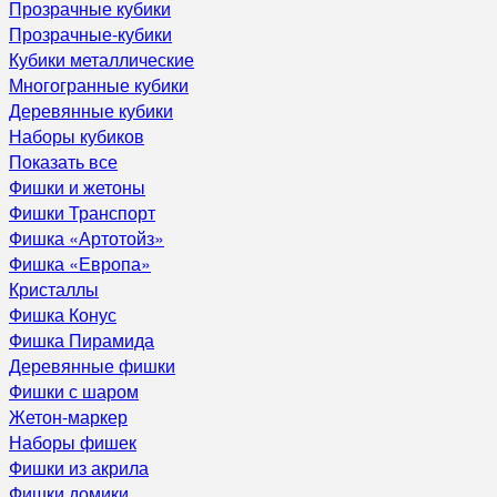
Прозрачные кубики
Прозрачные-кубики
Кубики металлические
Многогранные кубики
Деревянные кубики
Наборы кубиков
Показать все
Фишки и жетоны
Фишки Транспорт
Фишка «Артотойз»
Фишка «Европа»
Кристаллы
Фишка Конус
Фишка Пирамида
Деревянные фишки
Фишки с шаром
Жетон-маркер
Наборы фишек
Фишки из акрила
Фишки домики