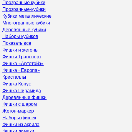
Прозрачные кубики
Прозрачные-кубики
Кубики металлические
Многогранные кубики
Деревянные кубики
Наборы кубиков
Показать все
Фишки и жетоны
Фишки Транспорт
Фишка «Артотойз»
Фишка «Европа»
Кристаллы
Фишка Конус
Фишка Пирамида
Деревянные фишки
Фишки с шаром
Жетон-маркер
Наборы фишек
Фишки из акрила
Фишки домики