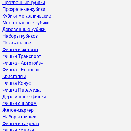
Прозрачные кубики
Прозрачные-кубики
Кубики металлические
Многогранные кубики
Деревянные кубики
Наборы кубиков
Показать все
Фишки и жетоны
Фишки Транспорт
Фишка «Артотойз»
Фишка «Европа»
Кристаллы
Фишка Конус
Фишка Пирамида
Деревянные фишки
Фишки с шаром
Жетон-маркер
Наборы фишек
Фишки из акрила
Фишки домики