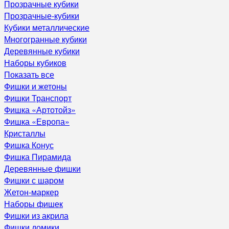
Прозрачные кубики
Прозрачные-кубики
Кубики металлические
Многогранные кубики
Деревянные кубики
Наборы кубиков
Показать все
Фишки и жетоны
Фишки Транспорт
Фишка «Артотойз»
Фишка «Европа»
Кристаллы
Фишка Конус
Фишка Пирамида
Деревянные фишки
Фишки с шаром
Жетон-маркер
Наборы фишек
Фишки из акрила
Фишки домики