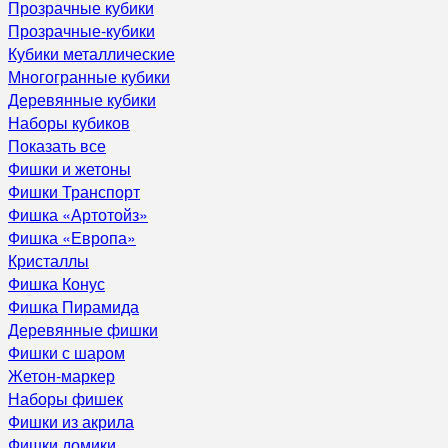
Прозрачные кубики
Прозрачные-кубики
Кубики металлические
Многогранные кубики
Деревянные кубики
Наборы кубиков
Показать все
Фишки и жетоны
Фишки Транспорт
Фишка «Артотойз»
Фишка «Европа»
Кристаллы
Фишка Конус
Фишка Пирамида
Деревянные фишки
Фишки с шаром
Жетон-маркер
Наборы фишек
Фишки из акрила
Фишки домики