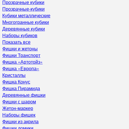
Прозрачные кубики
Прозрачные-кубики
Кубики металлические
Многогранные кубики
Деревянные кубики
Наборы кубиков
Показать все
Фишки и жетоны
Фишки Транспорт
Фишка «Артотойз»
Фишка «Европа»
Кристаллы
Фишка Конус
Фишка Пирамида
Деревянные фишки
Фишки с шаром
Жетон-маркер
Наборы фишек
Фишки из акрила
Фишки домики