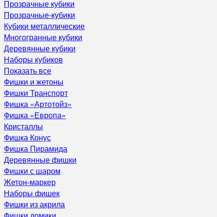
Прозрачные кубики
Прозрачные-кубики
Кубики металлические
Многогранные кубики
Деревянные кубики
Наборы кубиков
Показать все
Фишки и жетоны
Фишки Транспорт
Фишка «Артотойз»
Фишка «Европа»
Кристаллы
Фишка Конус
Фишка Пирамида
Деревянные фишки
Фишки с шаром
Жетон-маркер
Наборы фишек
Фишки из акрила
Фишки домики