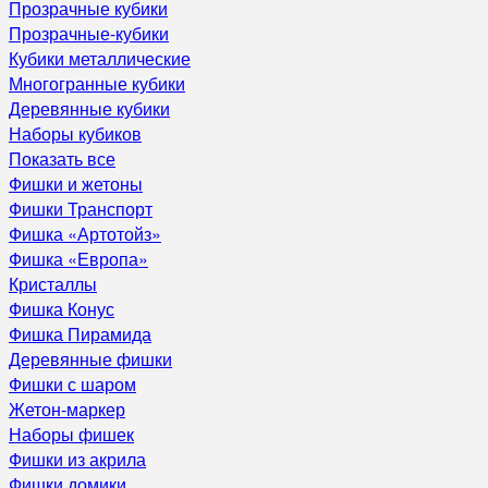
Прозрачные кубики
Прозрачные-кубики
Кубики металлические
Многогранные кубики
Деревянные кубики
Наборы кубиков
Показать все
Фишки и жетоны
Фишки Транспорт
Фишка «Артотойз»
Фишка «Европа»
Кристаллы
Фишка Конус
Фишка Пирамида
Деревянные фишки
Фишки с шаром
Жетон-маркер
Наборы фишек
Фишки из акрила
Фишки домики