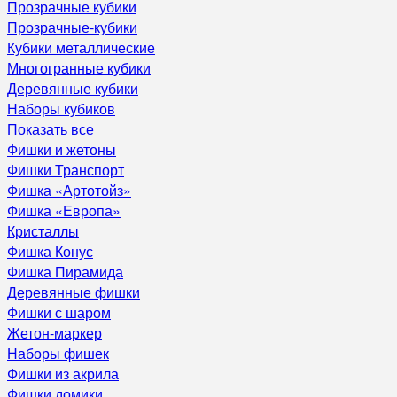
Прозрачные кубики
Прозрачные-кубики
Кубики металлические
Многогранные кубики
Деревянные кубики
Наборы кубиков
Показать все
Фишки и жетоны
Фишки Транспорт
Фишка «Артотойз»
Фишка «Европа»
Кристаллы
Фишка Конус
Фишка Пирамида
Деревянные фишки
Фишки с шаром
Жетон-маркер
Наборы фишек
Фишки из акрила
Фишки домики