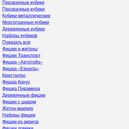
Прозрачные кубики
Прозрачные-кубики
Кубики металлические
Многогранные кубики
Деревянные кубики
Наборы кубиков
Показать все
Фишки и жетоны
Фишки Транспорт
Фишка «Артотойз»
Фишка «Европа»
Кристаллы
Фишка Конус
Фишка Пирамида
Деревянные фишки
Фишки с шаром
Жетон-маркер
Наборы фишек
Фишки из акрила
Фишки домики