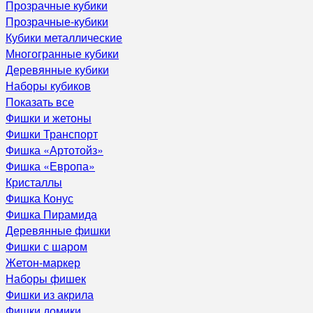
Прозрачные кубики
Прозрачные-кубики
Кубики металлические
Многогранные кубики
Деревянные кубики
Наборы кубиков
Показать все
Фишки и жетоны
Фишки Транспорт
Фишка «Артотойз»
Фишка «Европа»
Кристаллы
Фишка Конус
Фишка Пирамида
Деревянные фишки
Фишки с шаром
Жетон-маркер
Наборы фишек
Фишки из акрила
Фишки домики