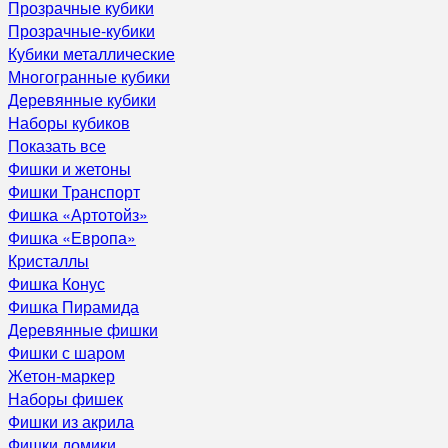
Прозрачные кубики
Прозрачные-кубики
Кубики металлические
Многогранные кубики
Деревянные кубики
Наборы кубиков
Показать все
Фишки и жетоны
Фишки Транспорт
Фишка «Артотойз»
Фишка «Европа»
Кристаллы
Фишка Конус
Фишка Пирамида
Деревянные фишки
Фишки с шаром
Жетон-маркер
Наборы фишек
Фишки из акрила
Фишки домики