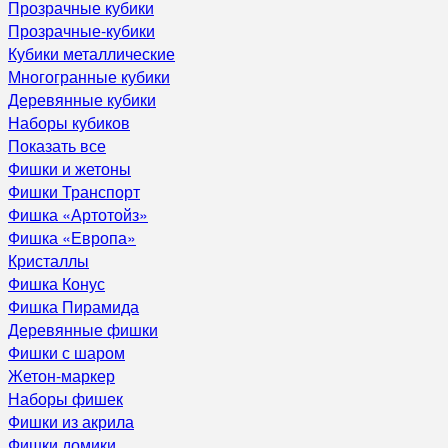
Прозрачные кубики
Прозрачные-кубики
Кубики металлические
Многогранные кубики
Деревянные кубики
Наборы кубиков
Показать все
Фишки и жетоны
Фишки Транспорт
Фишка «Артотойз»
Фишка «Европа»
Кристаллы
Фишка Конус
Фишка Пирамида
Деревянные фишки
Фишки с шаром
Жетон-маркер
Наборы фишек
Фишки из акрила
Фишки домики