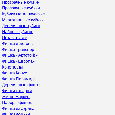
Прозрачные кубики
Прозрачные-кубики
Кубики металлические
Многогранные кубики
Деревянные кубики
Наборы кубиков
Показать все
Фишки и жетоны
Фишки Транспорт
Фишка «Артотойз»
Фишка «Европа»
Кристаллы
Фишка Конус
Фишка Пирамида
Деревянные фишки
Фишки с шаром
Жетон-маркер
Наборы фишек
Фишки из акрила
Фишки домики