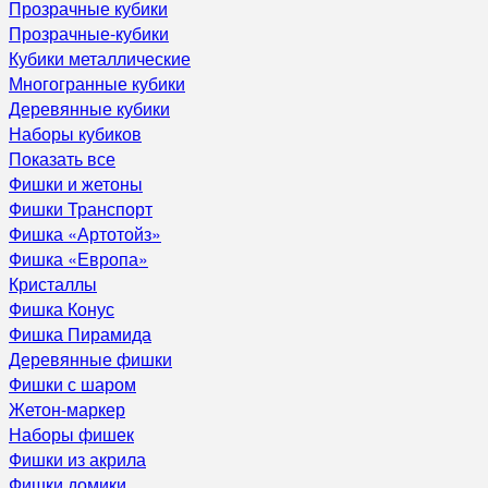
Прозрачные кубики
Прозрачные-кубики
Кубики металлические
Многогранные кубики
Деревянные кубики
Наборы кубиков
Показать все
Фишки и жетоны
Фишки Транспорт
Фишка «Артотойз»
Фишка «Европа»
Кристаллы
Фишка Конус
Фишка Пирамида
Деревянные фишки
Фишки с шаром
Жетон-маркер
Наборы фишек
Фишки из акрила
Фишки домики