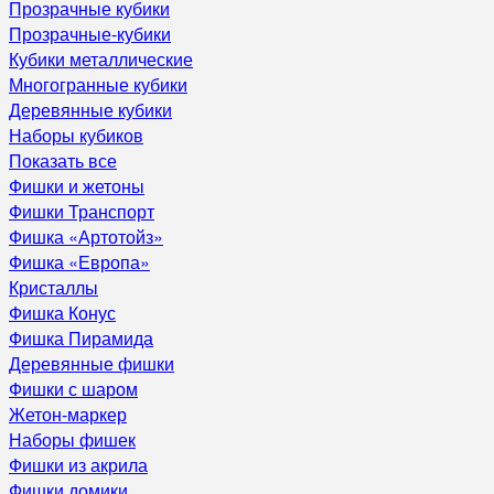
Прозрачные кубики
Прозрачные-кубики
Кубики металлические
Многогранные кубики
Деревянные кубики
Наборы кубиков
Показать все
Фишки и жетоны
Фишки Транспорт
Фишка «Артотойз»
Фишка «Европа»
Кристаллы
Фишка Конус
Фишка Пирамида
Деревянные фишки
Фишки с шаром
Жетон-маркер
Наборы фишек
Фишки из акрила
Фишки домики