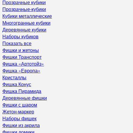
Прозрачные кубики
Прозрачные-кубики
Кубики металлические
Многогранные кубики
Деревянные кубики
Наборы кубиков
Показать все
Фишки и жетоны
Фишки Транспорт
Фишка «Артотойз»
Фишка «Европа»
Кристаллы
Фишка Конус
Фишка Пирамида
Деревянные фишки
Фишки с шаром
Жетон-маркер
Наборы фишек
Фишки из акрила
Фишки домики