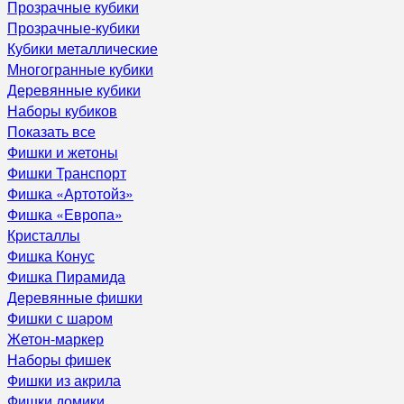
Прозрачные кубики
Прозрачные-кубики
Кубики металлические
Многогранные кубики
Деревянные кубики
Наборы кубиков
Показать все
Фишки и жетоны
Фишки Транспорт
Фишка «Артотойз»
Фишка «Европа»
Кристаллы
Фишка Конус
Фишка Пирамида
Деревянные фишки
Фишки с шаром
Жетон-маркер
Наборы фишек
Фишки из акрила
Фишки домики