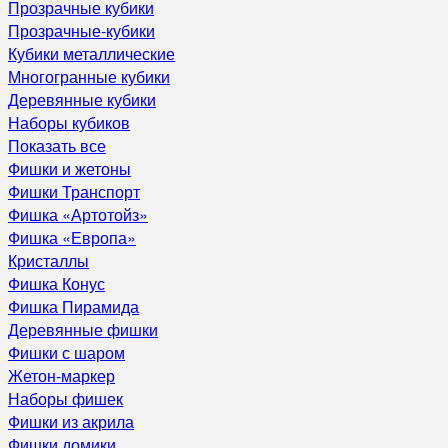
Прозрачные кубики
Прозрачные-кубики
Кубики металлические
Многогранные кубики
Деревянные кубики
Наборы кубиков
Показать все
Фишки и жетоны
Фишки Транспорт
Фишка «Артотойз»
Фишка «Европа»
Кристаллы
Фишка Конус
Фишка Пирамида
Деревянные фишки
Фишки с шаром
Жетон-маркер
Наборы фишек
Фишки из акрила
Фишки домики