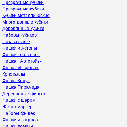
Прозрачные кубики
Прозрачные-кубики
Кубики металлические
Многогранные кубики
Деревянные кубики
Наборы кубиков
Показать все
Фишки и жетоны
Фишки Транспорт
Фишка «Артотойз»
Фишка «Европа»
Кристаллы
Фишка Конус
Фишка Пирамида
Деревянные фишки
Фишки с шаром
Жетон-маркер
Наборы фишек
Фишки из акрила
Фишки домики