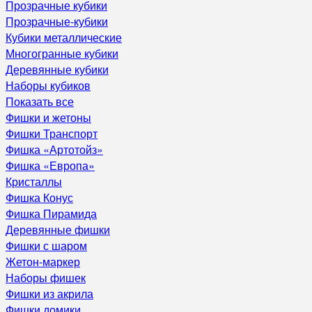
Прозрачные кубики
Прозрачные-кубики
Кубики металлические
Многогранные кубики
Деревянные кубики
Наборы кубиков
Показать все
Фишки и жетоны
Фишки Транспорт
Фишка «Артотойз»
Фишка «Европа»
Кристаллы
Фишка Конус
Фишка Пирамида
Деревянные фишки
Фишки с шаром
Жетон-маркер
Наборы фишек
Фишки из акрила
Фишки домики