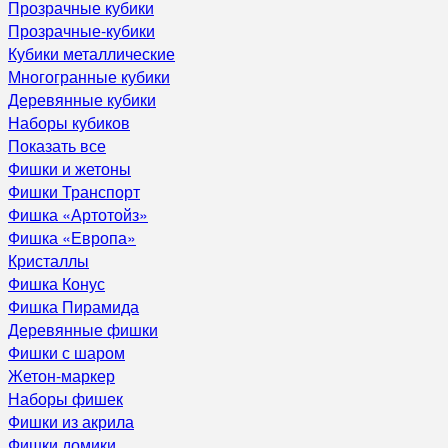
Прозрачные кубики
Прозрачные-кубики
Кубики металлические
Многогранные кубики
Деревянные кубики
Наборы кубиков
Показать все
Фишки и жетоны
Фишки Транспорт
Фишка «Артотойз»
Фишка «Европа»
Кристаллы
Фишка Конус
Фишка Пирамида
Деревянные фишки
Фишки с шаром
Жетон-маркер
Наборы фишек
Фишки из акрила
Фишки домики