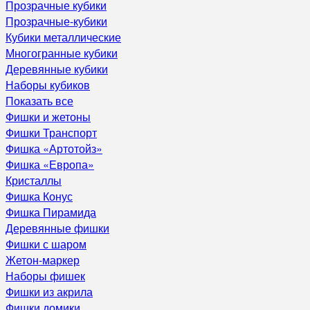
Прозрачные кубики
Прозрачные-кубики
Кубики металлические
Многогранные кубики
Деревянные кубики
Наборы кубиков
Показать все
Фишки и жетоны
Фишки Транспорт
Фишка «Артотойз»
Фишка «Европа»
Кристаллы
Фишка Конус
Фишка Пирамида
Деревянные фишки
Фишки с шаром
Жетон-маркер
Наборы фишек
Фишки из акрила
Фишки домики