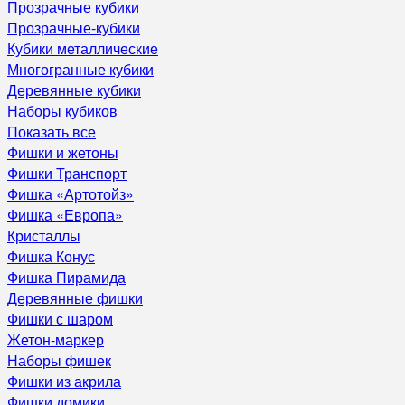
Прозрачные кубики
Прозрачные-кубики
Кубики металлические
Многогранные кубики
Деревянные кубики
Наборы кубиков
Показать все
Фишки и жетоны
Фишки Транспорт
Фишка «Артотойз»
Фишка «Европа»
Кристаллы
Фишка Конус
Фишка Пирамида
Деревянные фишки
Фишки с шаром
Жетон-маркер
Наборы фишек
Фишки из акрила
Фишки домики