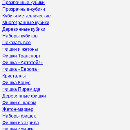
Прозрачные кубики
Прозрачные-кубики
Кубики металлические
Многогранные кубики
Деревянные кубики
Наборы кубиков
Показать все
Фишки и жетоны
Фишки Транспорт
Фишка «Артотойз»
Фишка «Европа»
Кристаллы
Фишка Конус
Фишка Пирамида
Деревянные фишки
Фишки с шаром
Жетон-маркер
Наборы фишек
Фишки из акрила
Фишки домики