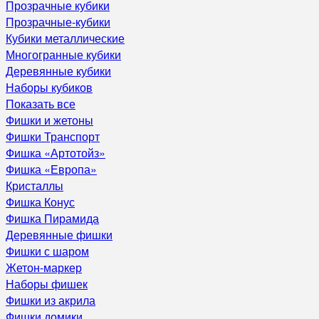
Прозрачные кубики
Прозрачные-кубики
Кубики металлические
Многогранные кубики
Деревянные кубики
Наборы кубиков
Показать все
Фишки и жетоны
Фишки Транспорт
Фишка «Артотойз»
Фишка «Европа»
Кристаллы
Фишка Конус
Фишка Пирамида
Деревянные фишки
Фишки с шаром
Жетон-маркер
Наборы фишек
Фишки из акрила
Фишки домики