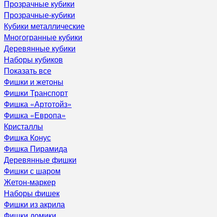
Прозрачные кубики
Прозрачные-кубики
Кубики металлические
Многогранные кубики
Деревянные кубики
Наборы кубиков
Показать все
Фишки и жетоны
Фишки Транспорт
Фишка «Артотойз»
Фишка «Европа»
Кристаллы
Фишка Конус
Фишка Пирамида
Деревянные фишки
Фишки с шаром
Жетон-маркер
Наборы фишек
Фишки из акрила
Фишки домики