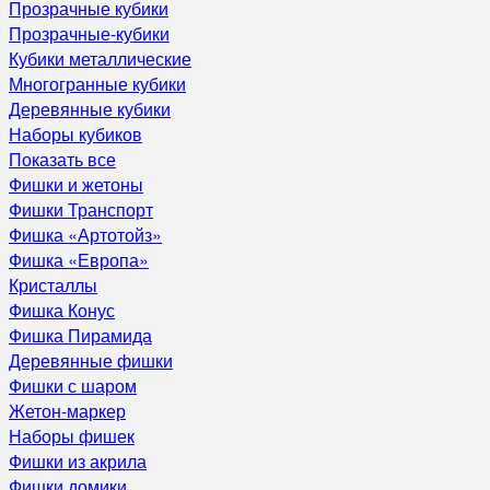
Прозрачные кубики
Прозрачные-кубики
Кубики металлические
Многогранные кубики
Деревянные кубики
Наборы кубиков
Показать все
Фишки и жетоны
Фишки Транспорт
Фишка «Артотойз»
Фишка «Европа»
Кристаллы
Фишка Конус
Фишка Пирамида
Деревянные фишки
Фишки с шаром
Жетон-маркер
Наборы фишек
Фишки из акрила
Фишки домики