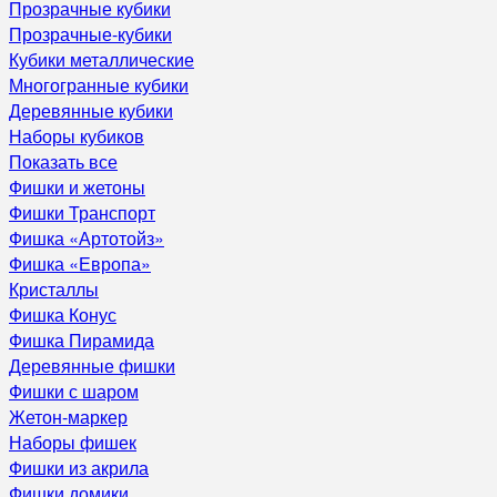
Прозрачные кубики
Прозрачные-кубики
Кубики металлические
Многогранные кубики
Деревянные кубики
Наборы кубиков
Показать все
Фишки и жетоны
Фишки Транспорт
Фишка «Артотойз»
Фишка «Европа»
Кристаллы
Фишка Конус
Фишка Пирамида
Деревянные фишки
Фишки с шаром
Жетон-маркер
Наборы фишек
Фишки из акрила
Фишки домики