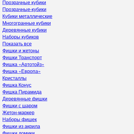
Прозрачные кубики
Прозрачные-кубики
Кубики металлические
Многогранные кубики
Деревянные кубики
Наборы кубиков
Показать все
Фишки и жетоны
Фишки Транспорт
Фишка «Артотойз»
Фишка «Европа»
Кристаллы
Фишка Конус
Фишка Пирамида
Деревянные фишки
Фишки с шаром
Жетон-маркер
Наборы фишек
Фишки из акрила
Фишки домики