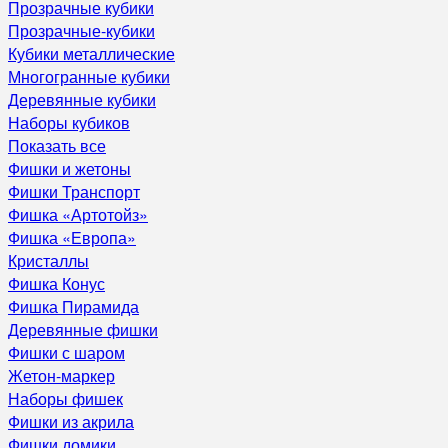
Прозрачные кубики
Прозрачные-кубики
Кубики металлические
Многогранные кубики
Деревянные кубики
Наборы кубиков
Показать все
Фишки и жетоны
Фишки Транспорт
Фишка «Артотойз»
Фишка «Европа»
Кристаллы
Фишка Конус
Фишка Пирамида
Деревянные фишки
Фишки с шаром
Жетон-маркер
Наборы фишек
Фишки из акрила
Фишки домики