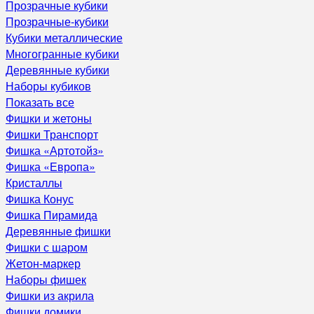
Прозрачные кубики
Прозрачные-кубики
Кубики металлические
Многогранные кубики
Деревянные кубики
Наборы кубиков
Показать все
Фишки и жетоны
Фишки Транспорт
Фишка «Артотойз»
Фишка «Европа»
Кристаллы
Фишка Конус
Фишка Пирамида
Деревянные фишки
Фишки с шаром
Жетон-маркер
Наборы фишек
Фишки из акрила
Фишки домики