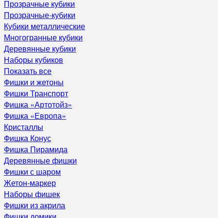
Прозрачные кубики
Прозрачные-кубики
Кубики металлические
Многогранные кубики
Деревянные кубики
Наборы кубиков
Показать все
Фишки и жетоны
Фишки Транспорт
Фишка «Артотойз»
Фишка «Европа»
Кристаллы
Фишка Конус
Фишка Пирамида
Деревянные фишки
Фишки с шаром
Жетон-маркер
Наборы фишек
Фишки из акрила
Фишки домики