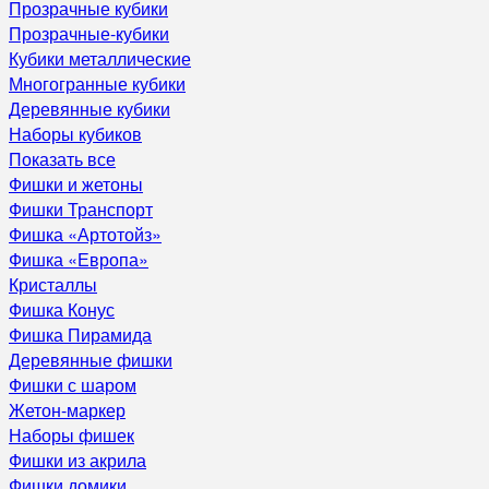
Прозрачные кубики
Прозрачные-кубики
Кубики металлические
Многогранные кубики
Деревянные кубики
Наборы кубиков
Показать все
Фишки и жетоны
Фишки Транспорт
Фишка «Артотойз»
Фишка «Европа»
Кристаллы
Фишка Конус
Фишка Пирамида
Деревянные фишки
Фишки с шаром
Жетон-маркер
Наборы фишек
Фишки из акрила
Фишки домики