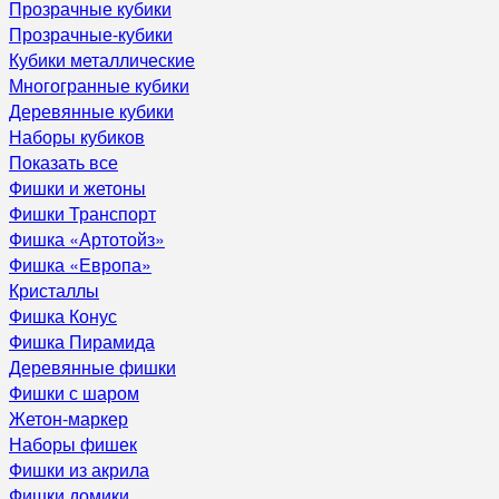
Прозрачные кубики
Прозрачные-кубики
Кубики металлические
Многогранные кубики
Деревянные кубики
Наборы кубиков
Показать все
Фишки и жетоны
Фишки Транспорт
Фишка «Артотойз»
Фишка «Европа»
Кристаллы
Фишка Конус
Фишка Пирамида
Деревянные фишки
Фишки с шаром
Жетон-маркер
Наборы фишек
Фишки из акрила
Фишки домики